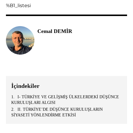
%B1_listesi
Cemal DEMİR
İçindekiler
І- TÜRKİYE VE GELİŞMİŞ ÜLKELERDEKİ DÜŞÜNCE
KURULUŞLARI ALGISI
ІІ. TÜRKİYE’DE DÜŞÜNCE KURULUŞLARIN
SİYASETİ YÖNLENDİRME ETKİSİ