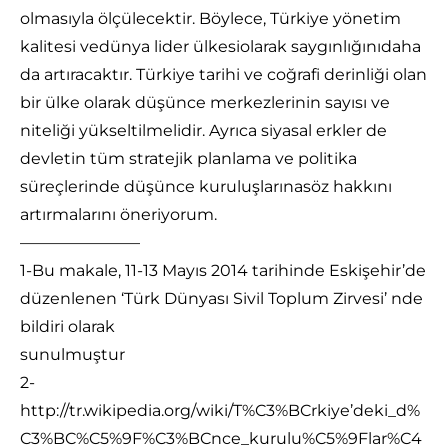
olmasıyla ölçülecektir. Böylece, Türkiye yönetim
kalitesi vedünya lider ülkesiolarak saygınlığınıdaha
da artıracaktır. Türkiye tarihi ve coğrafi derinliği olan
bir ülke olarak düşünce merkezlerinin sayısı ve
niteliği yükseltilmelidir. Ayrıca siyasal erkler de
devletin tüm stratejik planlama ve politika
süreçlerinde düşünce kuruluşlarınasöz hakkını
artırmalarını öneriyorum.
———————–
1-Bu makale, 11-13 Mayıs 2014 tarihinde Eskişehir’de
düzenlenen ‘Türk Dünyası Sivil Toplum Zirvesi’ nde
bildiri olarak
sunulmuştur
2-
http://tr.wikipedia.org/wiki/T%C3%BCrkiye’deki_d%
C3%BC%C5%9F%C3%BCnce_kurulu%C5%9Flar%C4