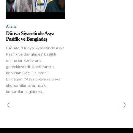
Analiz
Dünya Siyasetinde Asya
Pasifik ve Bangladeş
GASAM, ‘Dünya Siyasetinde Asya
Pasifik ve Bangladeş’ başlıklı
online bir konferans
gerçekleştirdi. Konferansta
konuşan Doç. Dr. İsmail
Ermağan, “Asya ülkeleri dünya
ekonomileri arasındaki
konumlarını giderek...