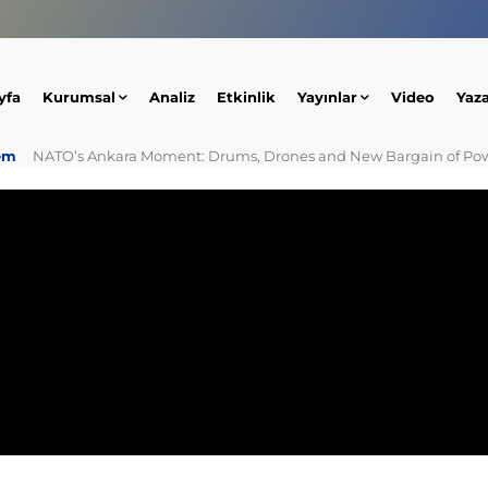
yfa
Kurumsal
Analiz
Etkinlik
Yayınlar
Video
Yaz
em
NATO’s Ankara Moment: Drums, Drones and New Bargain of Po