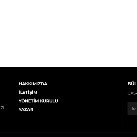
BÜL
HAKKIMIZDA
İLETIŞIM
GASA
YÖNETIM KURULU
Zİ
YAZAR