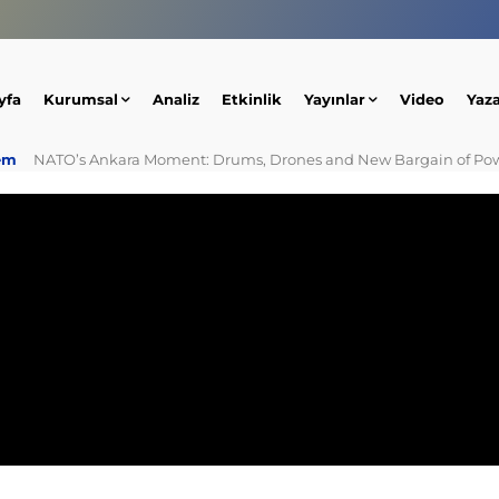
yfa
Kurumsal
Analiz
Etkinlik
Yayınlar
Video
Yaz
em
NATO’s Ankara Moment: Drums, Drones and New Bargain of Po