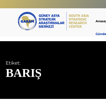
Anasa
Günd
Etiket:
BARIŞ