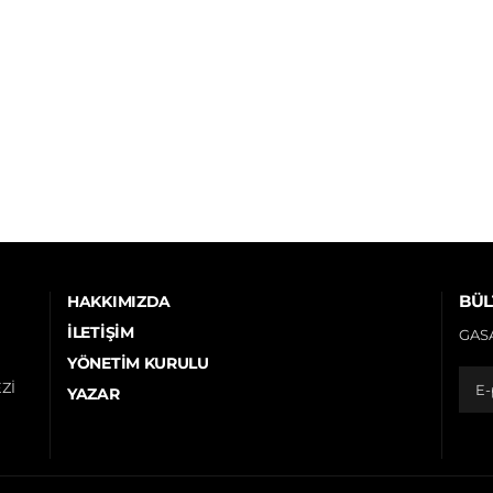
BÜL
HAKKIMIZDA
İLETIŞIM
GASA
YÖNETIM KURULU
Zİ
YAZAR