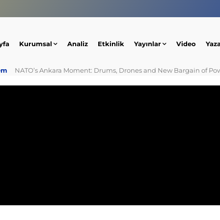
yfa
Kurumsal
Analiz
Etkinlik
Yayınlar
Video
Yaz
em
NATO’s Ankara Moment: Drums, Drones and New Bargain of Po