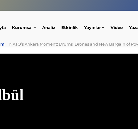
yfa
Kurumsal
Analiz
Etkinlik
Yayınlar
Video
Yaz
em
NATO’s Ankara Moment: Drums, Drones and New Bargain of Po
lbül