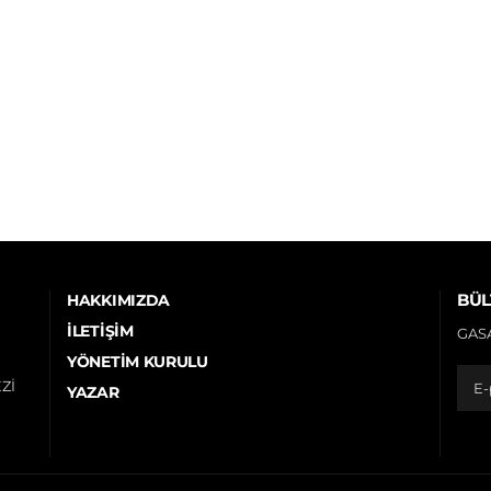
BÜL
HAKKIMIZDA
İLETIŞIM
GASA
YÖNETIM KURULU
Zİ
YAZAR