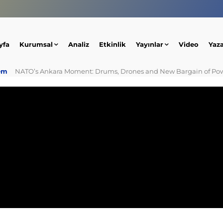
yfa
Kurumsal
Analiz
Etkinlik
Yayınlar
Video
Yaz
em
NATO’s Ankara Moment: Drums, Drones and New Bargain of Po