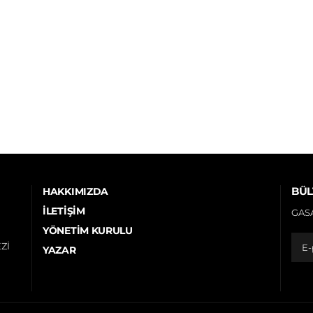
BÜL
HAKKIMIZDA
İLETIŞIM
GASA
YÖNETIM KURULU
Zİ
YAZAR