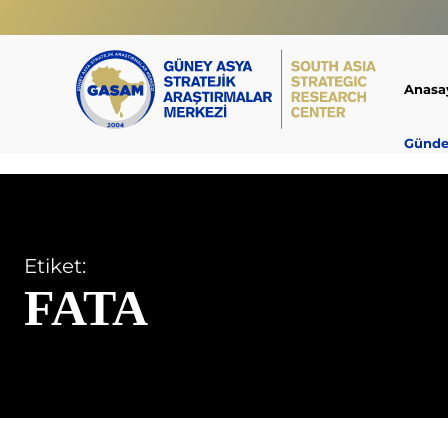
Anasa
Günd
Etiket:
FATA