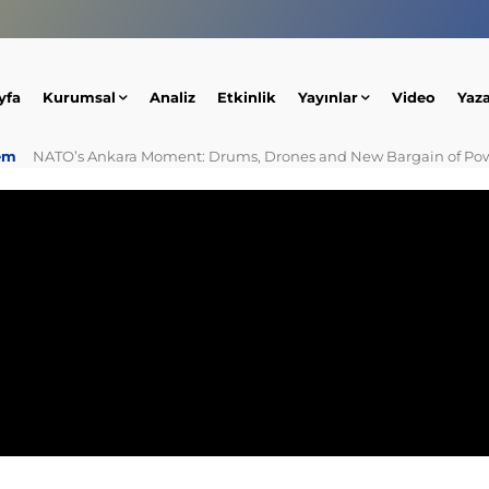
yfa
Kurumsal
Analiz
Etkinlik
Yayınlar
Video
Yaz
em
NATO’s Ankara Moment: Drums, Drones and New Bargain of Po