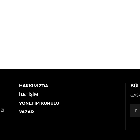
BÜL
HAKKIMIZDA
İLETIŞIM
GASA
YÖNETIM KURULU
Zİ
YAZAR