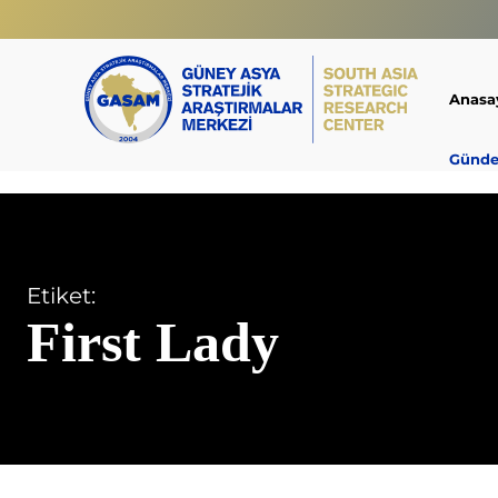
Anasa
Günd
Etiket:
First Lady