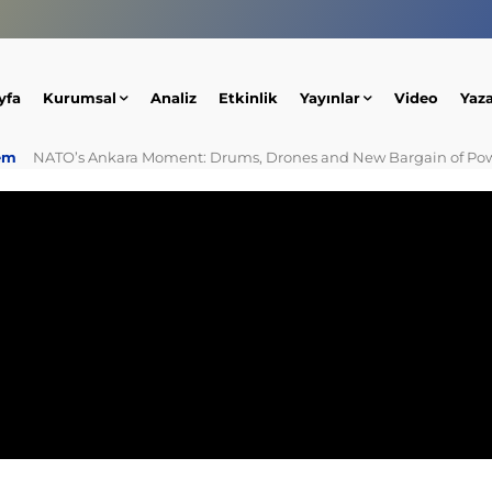
yfa
Kurumsal
Analiz
Etkinlik
Yayınlar
Video
Yaz
em
NATO’s Ankara Moment: Drums, Drones and New Bargain of Po