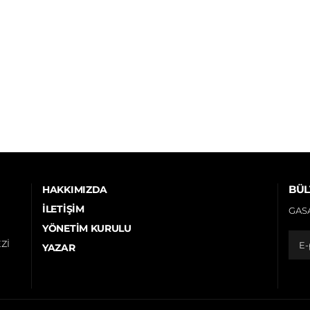
BÜL
HAKKIMIZDA
İLETIŞIM
GASA
YÖNETIM KURULU
Zİ
YAZAR