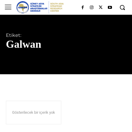
Etiket:
Galwan
Gösterilecek bir içerik yok