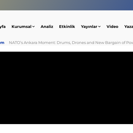
yfa
Kurumsal
Analiz
Etkinlik
Yayınlar
Video
Yaz
em
NATO’s Ankara Moment: Drums, Drones and New Bargain of Po