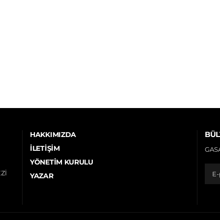
BÜL
HAKKIMIZDA
İLETIŞIM
GASA
YÖNETIM KURULU
Zİ
YAZAR