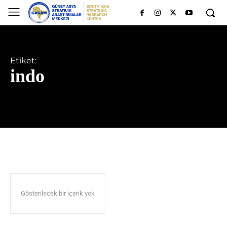
Etiket:
indo
Gösterilecek bir içerik yok