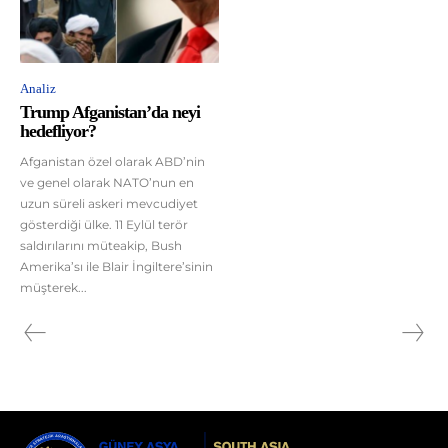
Analiz
Trump Afganistan’da neyi
hedefliyor?
Afganistan özel olarak ABD’nin
ve genel olarak NATO’nun en
uzun süreli askeri mevcudiyet
gösterdiği ülke. 11 Eylül terör
saldırılarını müteakip, Bush
Amerika’sı ile Blair İngiltere’sinin
müşterek...