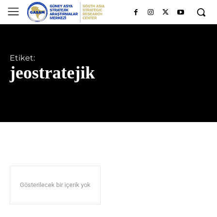
Etiket:
jeostratejik
Gösterilecek bir içerik yok