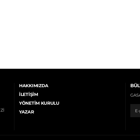
BÜL
HAKKIMIZDA
İLETIŞIM
GASA
YÖNETIM KURULU
Zİ
YAZAR