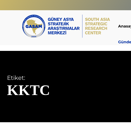
Anasa
Günd
Etiket:
KKTC