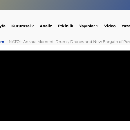
yfa
Kurumsal
Analiz
Etkinlik
Yayınlar
Video
Yaz
em
NATO’s Ankara Moment: Drums, Drones and New Bargain of Po