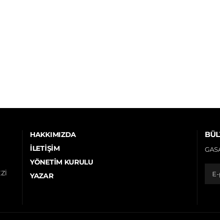
BÜL
HAKKIMIZDA
İLETIŞIM
GASA
YÖNETIM KURULU
Zİ
YAZAR