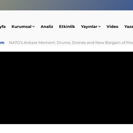
yfa
Kurumsal
Analiz
Etkinlik
Yayınlar
Video
Yaz
em
NATO’s Ankara Moment: Drums, Drones and New Bargain of Po