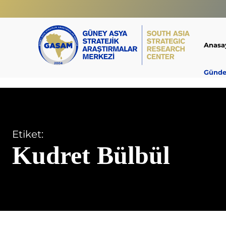
Anasa
Günd
Etiket:
Kudret Bülbül