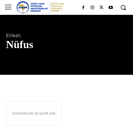
Etiket:
Nüfus
Gösterilecek bir içerik yok