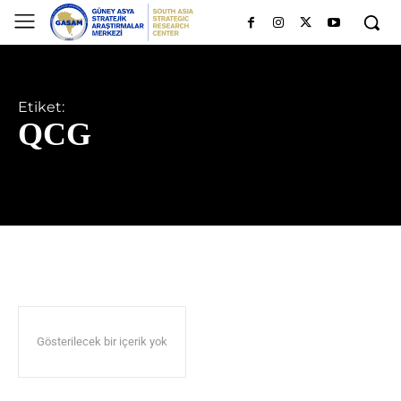
Etiket:
QCG
Gösterilecek bir içerik yok