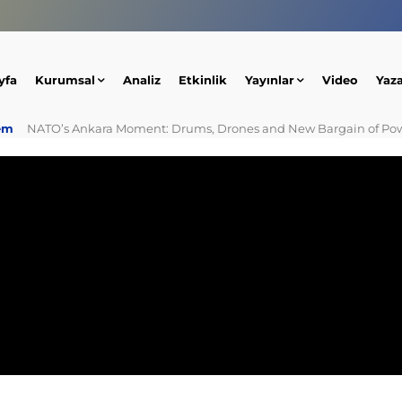
yfa
Kurumsal
Analiz
Etkinlik
Yayınlar
Video
Yaz
em
NATO’s Ankara Moment: Drums, Drones and New Bargain of Po