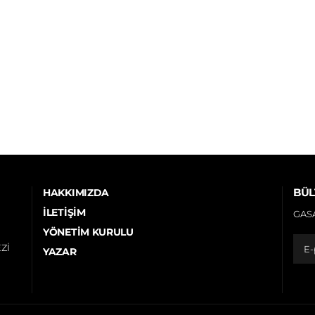
BÜL
HAKKIMIZDA
İLETIŞIM
GASA
YÖNETIM KURULU
Zİ
YAZAR