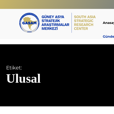
Anasa
Günd
Etiket:
Ulusal