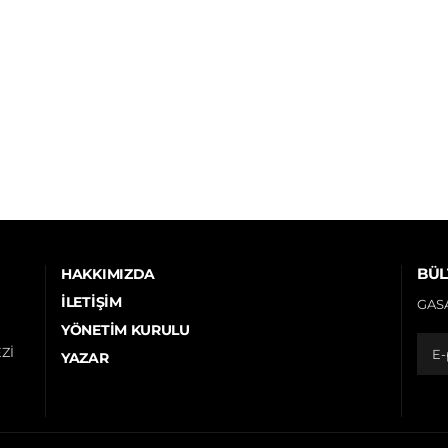
BÜL
HAKKIMIZDA
İLETIŞIM
GASA
YÖNETIM KURULU
Zİ
YAZAR