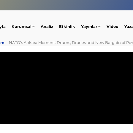
yfa
Kurumsal
Analiz
Etkinlik
Yayınlar
Video
Yaz
em
NATO’s Ankara Moment: Drums, Drones and New Bargain of Po