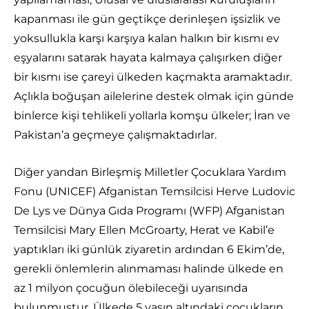
kapanması ile gün geçtikçe derinleşen işsizlik ve
yoksullukla karşı karşıya kalan halkın bir kısmı ev
eşyalarını satarak hayata kalmaya çalışırken diğer
bir kısmı ise çareyi ülkeden kaçmakta aramaktadır.
Açlıkla boğuşan ailelerine destek olmak için günde
binlerce kişi tehlikeli yollarla komşu ülkeler; İran ve
Pakistan’a geçmeye çalışmaktadırlar.
Diğer yandan Birleşmiş Milletler Çocuklara Yardım
Fonu (UNICEF) Afganistan Temsilcisi Herve Ludovic
De Lys ve Dünya Gıda Programı (WFP) Afganistan
Temsilcisi Mary Ellen McGroarty, Herat ve Kabil’e
yaptıkları iki günlük ziyaretin ardından 6 Ekim’de,
gerekli önlemlerin alınmaması halinde ülkede en
az 1 milyon çocuğun ölebileceği uyarısında
bulunmuştur. Ülkede 5 yaşın altındaki çocukların