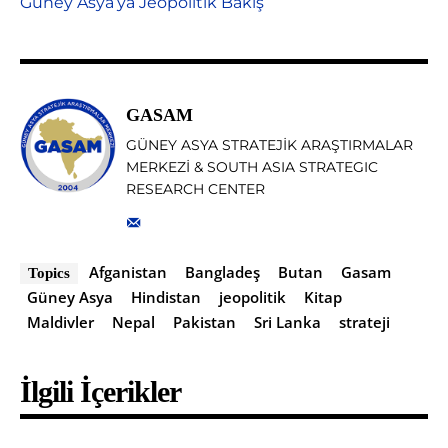
Güney Asya’ya Jeopolitik Bakış
GASAM
GÜNEY ASYA STRATEJİK ARAŞTIRMALAR
MERKEZİ & SOUTH ASIA STRATEGIC
RESEARCH CENTER
Afganistan
Bangladeş
Butan
Gasam
Topics
Güney Asya
Hindistan
jeopolitik
Kitap
Maldivler
Nepal
Pakistan
Sri Lanka
strateji
İlgili İçerikler