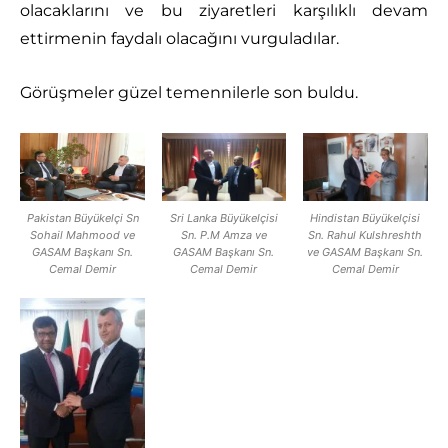
olacaklarını ve bu ziyaretleri karşılıklı devam
ettirmenin faydalı olacağını vurguladılar.
Görüşmeler güzel temennilerle son buldu.
Pakistan Büyükelçi Sn
Sri Lanka Büyükelçisi
Hindistan Büyükelçisi
Sohail Mahmood ve
Sn. P.M Amza ve
Sn. Rahul Kulshreshth
GASAM Başkanı Sn.
GASAM Başkanı Sn.
ve GASAM Başkanı Sn.
Cemal Demir
Cemal Demir
Cemal Demir