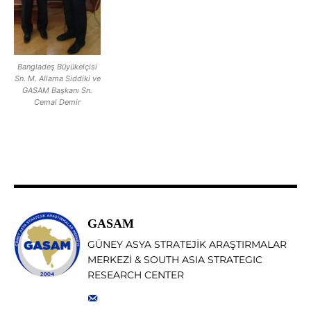
Bangladeş Büyükelçisi
Sn. M. Allama Siddiki ve
GASAM Başkanı Sn.
Cemal Demir
GASAM
GÜNEY ASYA STRATEJİK ARAŞTIRMALAR
MERKEZİ & SOUTH ASIA STRATEGIC
RESEARCH CENTER