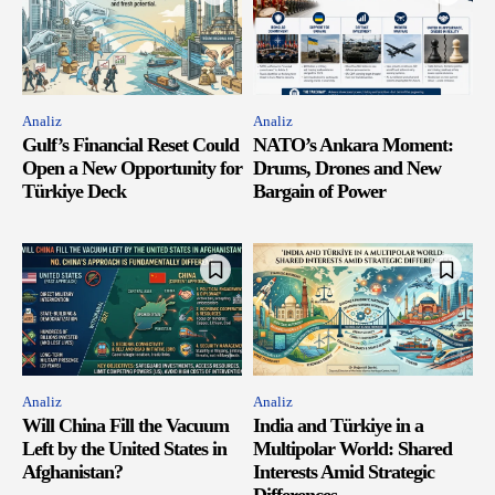
Analiz
Analiz
Gulf’s Financial Reset Could
NATO’s Ankara Moment:
Open a New Opportunity for
Drums, Drones and New
Türkiye Deck
Bargain of Power
Analiz
Analiz
Will China Fill the Vacuum
India and Türkiye in a
Left by the United States in
Multipolar World: Shared
Afghanistan?
Interests Amid Strategic
Differences