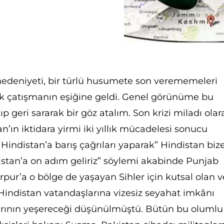
deniyeti, bir türlü husumete son verememeleri
ak çatışmanın eşiğine geldi. Genel görünüme bu
kıp geri sararak bir göz atalım. Son krizi miladı olar
’ın iktidara yirmi iki yıllık mücadelesi sonucu
Hindistan’a barış çağrıları yaparak” Hindistan biz
distan’a on adım geliriz” söylemi akabinde Punjab
arpur’a o bölge de yaşayan Sihler için kutsal olan v
 Hindistan vatandaşlarına vizesiz seyahat imkânı
arının yeşereceği düşünülmüştü. Bütün bu olumlu