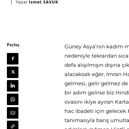
Yazar
İsmet SAVUK
Paylaş
Güney Asya’nın kadim me
nedeniyle tekrardan sıc
defa alışılmışın dışına çı
alacaksak eğer, İmran Han
gelmesi, gelir gelmez de 
bir adım gelirse biz Hin
ovasını ikiye ayıran Kart
hac ibadeti için gelecek
tanımasıyla barış umutl