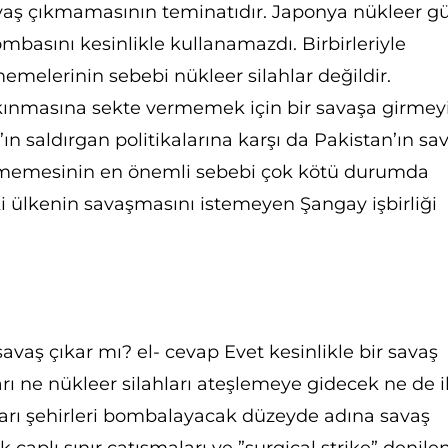
vaş çıkmamasının teminatıdır. Japonya nükleer g
mbasını kesinlikle kullanamazdı. Birbirleriyle
melerinin sebebi nükleer silahlar değildir.
ınmasına sekte vermemek için bir savaşa girmey
ın saldırgan politikalarına karşı da Pakistan’ın sa
memesinin en önemli sebebi çok kötü durumda
ki ülkenin savaşmasını istemeyen Şangay işbirliği
savaş çıkar mı? el- cevap Evet kesinlikle bir savaş
rı ne nükleer silahları ateşlemeye gidecek ne de i
ları şehirleri bombalayacak düzeyde adına savaş
aplı sınır çatışmaları ve ”surgical strike” denile