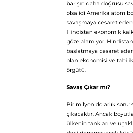
barışın daha doğrusu sa
olsa idi Amerika atom bo
savaşmaya cesaret edeme
Hindistan ekonomik kalk
göze alamıyor. Hindistan’
başlatmaya cesaret ede
olan ekonomisi ve tabi i
örgütü.
Savaş Çıkar mı?
Bir milyon dolarlık soru: 
çıkacaktır. Ancak boyutla
ülkenin tankları ve uçak
dahi denemeyecek küçük ç