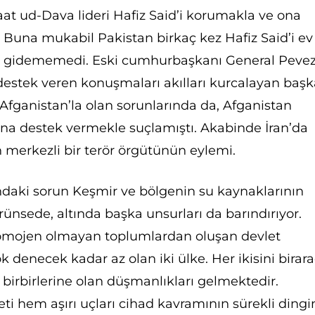
aat ud-Dava lideri Hafiz Said’i korumakla ve ona
 Buna mukabil Pakistan birkaç kez Hafiz Said’i ev
ri gidememedi. Eski cumhurbaşkanı General Peve
 destek veren konuşmaları akılları kurcalayan baş
 Afganistan’la olan sorunlarında da, Afganistan
nına destek vermekle suçlamıştı. Akabinde İran’da
n merkezli bir terör örgütünün eylemi.
ndaki sorun Keşmir ve bölgenin su kaynaklarının
rünsede, altında başka unsurları da barındırıyor.
homojen olmayan toplumlardan oluşan devlet
 denecek kadar az olan iki ülke. Her ikisini birar
 birbirlerine olan düşmanlıkları gelmektedir.
ti hem aşırı uçları cihad kavramının sürekli dingi