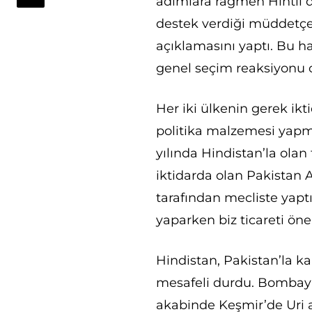
adımlara rağmen Hintli d
destek verdiği müddetç
açıklamasını yaptı. Bu ha
genel seçim reaksiyonu o
Her iki ülkenin gerek ik
politika malzemesi yapma
yılında Hindistan’la olan
iktidarda olan Pakistan A
tarafından mecliste yap
yaparken biz ticareti ön
Hindistan, Pakistan’la ka
mesafeli durdu. Bombay T
akabinde Keşmir’de Uri a