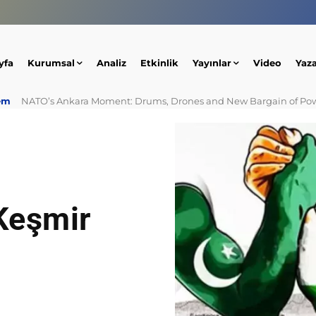
yfa
Kurumsal
Analiz
Etkinlik
Yayınlar
Video
Yaz
em
NATO’s Ankara Moment: Drums, Drones and New Bargain of Po
Keşmir
ı