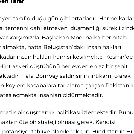
yen Taraf
meyen taraf olduğu gün gibi ortadadır. Her ne kada
ışı temenni dahi etmeyen, düşmanlığı sürekli zind
 var karşımızda. Başbakan Modi halka her hitab
f almakta, hatta Beluçistan’daki insan hakları
 kadar insan hakları hamisi kesilmekte, Keşmir’de
 Hint askeri düştüğünü her evden en az bir şehit
aktadır. Hala Bombay saldırısının intikamı olarak
en köylere kasabalara tarlalarda çalışan Pakistan’lı
e ateş açmakta insanları öldürmektedir.
tematik bir düşmanlık politikası izlemektedir. Bun
aktan öte bir strateji olması gerek. Kendisi
potansiyel tehlike olabilecek Çin, Hindistan’ın Hi