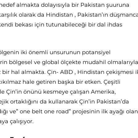
 hedef almakta dolayısıyla bir Pakistan şuuruna
arşılık olarak da Hindistan , Pakistan’ın düşmanc
 kendi bekası için tutunabileceği bir dal ihdas
bölgenin iki önemli unsurunun potansiyel
rin bölgesel ve global ölçekte mudahil olmalarıyl
 bir hal almakta. Çin- ABD , Hindistan çekişmesi i
çıkılmaz hale getiren başka bir etken. Çeşitli
rle Çin’in önünü kesmeye çalışan Amerika,
ejik ortaklığını da kullanarak Çin’in Pakistan’da
ğı ve” one belt one road” projesinin ilk ayağı ola
ya çalışıyor.