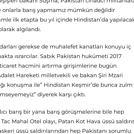
ışişleri bakanı Suşma, Pakistan cihadcı militanlar
e onlarla barış yapmamız mümkün değildir
mle ilk etapta bu yıl içinde Hindistan’da yapılaca
larak algılandı.
tidarları gerekse de muhalefet kanatları konuyu iç
kta ısrarcılar. Sabık Pakistan hukümeti 2017
 ticaret hacmini artırma girişimlerine bugün
dalet Hareketi milletvekili ve bakan Şiri Mzari
tığı konuşma ile” Hindistan Keşmir’de bunca zulm
emseyemeyiz” diyerek karşı çıktı.
lıcı barış bir yana barış görüşmelerine bile hep
ac Mahal Otel olayı, Patan Kot Hava üssü saldırıs
skeri üssü saldırılarından hep Pakistanı sorumlu