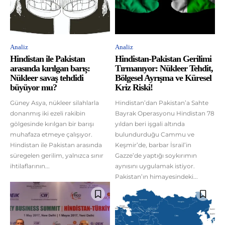
Analiz
Analiz
Hindistan ile Pakistan
Hindistan-Pakistan Gerilimi
arasında kırılgan barış:
Tırmanıyor: Nükleer Tehdit,
Nükleer savaş tehdidi
Bölgesel Ayrışma ve Küresel
büyüyor mu?
Kriz Riski!
Güney Asya, nükleer silahlarla
Hindistan’dan Pakistan’a Sahte
donanmış iki ezeli rakibin
Bayrak Operasyonu Hindistan 78
gölgesinde kırılgan bir barışı
yıldan beri işgali altında
muhafaza etmeye çalışıyor.
bulundurduğu Cammu ve
Hindistan ile Pakistan arasında
Keşmir’de, barbar İsrail’in
süregelen gerilim, yalnızca sınır
Gazze’de yaptığı soykırımın
ihtilaflarının...
aynısını uygulamak istiyor.
Pakistan’ın himayesindeki...