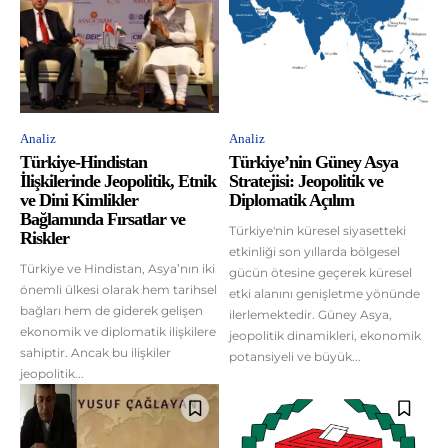
Analiz
Analiz
Türkiye-Hindistan
Türkiye’nin Güney Asya
İlişkilerinde Jeopolitik, Etnik
Stratejisi: Jeopolitik ve
ve Dini Kimlikler
Diplomatik Açılım
Bağlamında Fırsatlar ve
Türkiye'nin küresel siyasetteki
Riskler
etkinliği son yıllarda bölgesel
Türkiye ve Hindistan, Asya’nın iki
gücün ötesine geçerek küresel
önemli ülkesi olarak hem tarihsel
etki alanını genişletme yönünde
bağları hem de giderek gelişen
ilerlemektedir. Güney Asya,
ekonomik ve diplomatik ilişkilere
jeopolitik dinamikleri, ekonomik
sahiptir. Ancak bu ilişkiler
potansiyeli ve büyük...
jeopolitik...