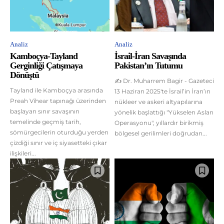
Analiz
Analiz
Kamboçya-Tayland
İsrail-İran Savaşında
Gerginliği Çatışmaya
Pakistan’ın Tutumu
Dönüştü
✍ Dr. Muharrem Bagir - Gazeteci
Tayland ile Kamboçya arasında
13 Haziran 2025'te İsrail’in İran’ın
Preah Vihear tapınağı üzerinden
nükleer ve askeri altyapılarına
başlayan sınır savaşının
yönelik başlattığı "Yükselen Aslan
temelinde geçmiş tarih,
Operasyonu", yıllardır birikmiş
sömürgecilerin oturduğu yerden
bölgesel gerilimleri doğrudan...
çizdiği sınır ve iç siyasetteki çıkar
ilişkileri...