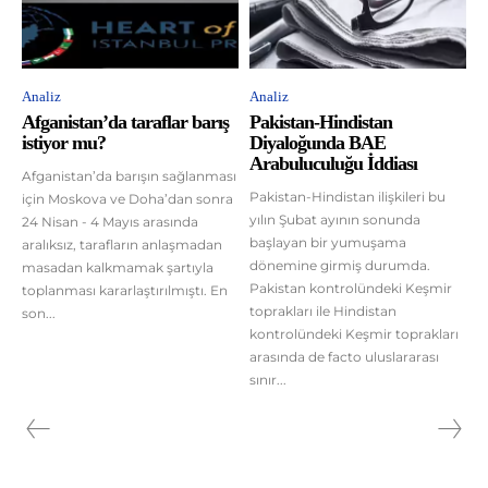
Analiz
Analiz
Afganistan’da taraflar barış
Pakistan-Hindistan
istiyor mu?
Diyaloğunda BAE
Arabuluculuğu İddiası
Afganistan’da barışın sağlanması
Pakistan-Hindistan ilişkileri bu
için Moskova ve Doha’dan sonra
yılın Şubat ayının sonunda
24 Nisan - 4 Mayıs arasında
başlayan bir yumuşama
aralıksız, tarafların anlaşmadan
dönemine girmiş durumda.
masadan kalkmamak şartıyla
Pakistan kontrolündeki Keşmir
toplanması kararlaştırılmıştı. En
toprakları ile Hindistan
son...
kontrolündeki Keşmir toprakları
arasında de facto uluslararası
sınır...