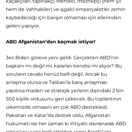
kaçakçıları, tapınakçı, Mehdici, mezhepçi (hem Şii
hem de Vahhabiler) ve işgalci emperyalistler zemin
kaybedeceği için barışın olmaması için ellerinden
geleni yapıyor.
ABD Afganistan’dan kaçmak istiyor!
Jeo Biden göreve yeni geldi. Gerçekten ABD’nin
başkanı mı değil mi, kararları kendisi mi alıyor? Bu
soruların cevabı henüz belli değil. Ancak bu
anlaşma olursa ve Taliban’la barış anlaşması
yapılırsa maden ve stratejik yerlerin dışındaki 2 bin
500 kişilik ordusunu geri çekecek. Bu toplantının
ülkemizde olmasını en çok ABD destekledi.
Pakistan ve Katar’da destek oldu. Afganistan
hükümeti ise her zaman ki ihtiyatlı davranarak ABD
görüşünü iyice belli ettikten sonra Eşref Gani