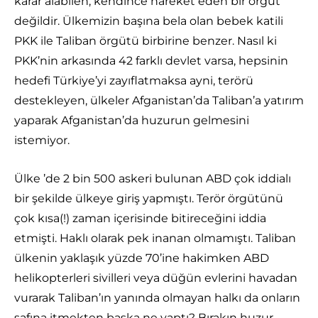
karar alabilen, kendince hareket eden bir örgüt
değildir. Ülkemizin başına bela olan bebek katili
PKK ile Taliban örgütü birbirine benzer. Nasıl ki
PKK’nin arkasında 42 farklı devlet varsa, hepsinin
hedefi Türkiye’yi zayıflatmaksa ayni, terörü
destekleyen, ülkeler Afganistan’da Taliban’a yatırım
yaparak Afganistan’da huzurun gelmesini
istemiyor.
Ülke ’de 2 bin 500 askeri bulunan ABD çok iddialı
bir şekilde ülkeye giriş yapmıştı. Terör örgütünü
çok kısa(!) zaman içerisinde bitireceğini iddia
etmişti. Haklı olarak pek inanan olmamıştı. Taliban
ülkenin yaklaşık yüzde 70’ine hakimken ABD
helikopterleri sivilleri veya düğün evlerini havadan
vurarak Taliban’ın yanında olmayan halkı da onların
safına itmekten başka ne yaptı? Bırakın huzur